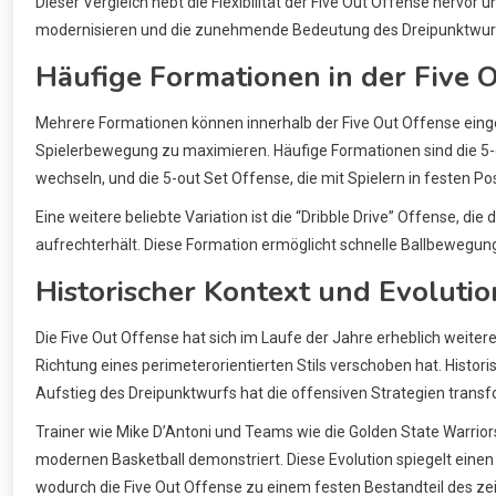
Dieser Vergleich hebt die Flexibilität der Five Out Offense hervor
modernisieren und die zunehmende Bedeutung des Dreipunktwurf
Häufige Formationen in der Five 
Mehrere Formationen können innerhalb der Five Out Offense einge
Spielerbewegung zu maximieren. Häufige Formationen sind die 5-out
wechseln, und die 5-out Set Offense, die mit Spielern in festen P
Eine weitere beliebte Variation ist die “Dribble Drive” Offense, d
aufrechterhält. Diese Formation ermöglicht schnelle Ballbewegun
Historischer Kontext und Evolutio
Die Five Out Offense hat sich im Laufe der Jahre erheblich weit
Richtung eines perimeterorientierten Stils verschoben hat. Histori
Aufstieg des Dreipunktwurfs hat die offensiven Strategien transf
Trainer wie Mike D’Antoni und Teams wie die Golden State Warrior
modernen Basketball demonstriert. Diese Evolution spiegelt einen
wodurch die Five Out Offense zu einem festen Bestandteil des ze