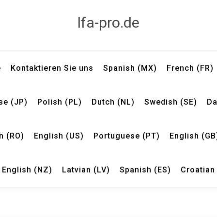
lfa-pro.de
e
Kontaktieren Sie uns
Spanish (MX)
French (FR)
se (JP)
Polish (PL)
Dutch (NL)
Swedish (SE)
Da
n (RO)
English (US)
Portuguese (PT)
English (GB
English (NZ)
Latvian (LV)
Spanish (ES)
Croatian