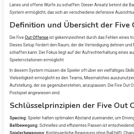
Lanes und offene Würfe zu schaffen. Dieser Ansatz betont die Ball
System ermöglicht, das sich an verschiedene defensive Ausricht
Definition und Übersicht der Five
Die Five
Out Offense
ist gekennzeichnet durch das Fehlen eines trad
Dieses Setup fördert den Raum, der die Verteidigung dehnen und
schaffen kann. Der Fokus liegt auf der Aufrechterhaltung eines 
Spielerrotationen ermöglicht.
In diesem System müssen die Spieler oft über ein vielfältiges Skil
Vielseitigkeit ermöglicht es den Teams, Missmatches auszunutzen
Aufstellung, der sie gegenüberstehen, anzupassen. Die Five Out Of
Postspiel angewiesen sind.
Schlüsselprinzipien der Five Out 
Spacing:
Spieler halten optimalen Abstand zueinander, um Drivin
Ballbewegung:
Schnelles und effizientes Passen ist entscheidend
Spielerbewegung:
Kontinuierliche Bewegung ohne Ball hilft, Cha