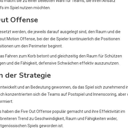
 und macht sie zu einer beliebten Wahl für Teams, die ihren Ansatz
s im Spiel nutzen möchten.
Out Offense
setzt werden, die jeweils darauf ausgelegt sind, den Raum und die
 Motion Offense, bei der die Spieler kontinuierlich die Positionen
ositionen um den Perimeter beginnt.
ie das Fahren zum Korb betont und gleichzeitig den Raum für Schützen
gen und die Fähigkeit, defensive Schwächen effektiv auszunutzen.
n der Strategie
erentwickelt und an Bedeutung gewonnen, da das Spiel sich zunehmend i
sch konzentrierten sich die Teams auf Postspiel und Innenscoring, aber 
ormiert.
s haben die Five Out Offense populär gemacht und ihre Effektivität im
 breiteren Trend zu Geschwindigkeit, Raum und Fähigkeiten wider,
itgenössischen Spiels geworden ist.