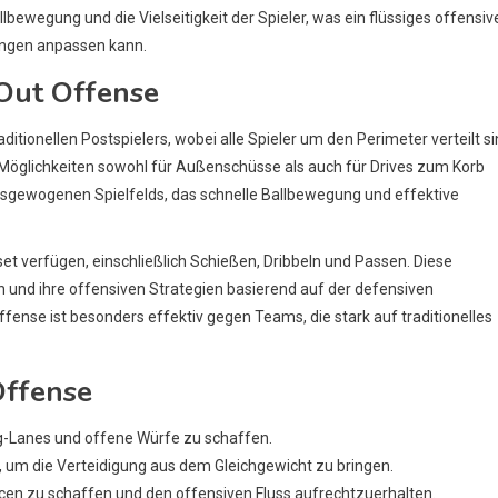
bewegung und die Vielseitigkeit der Spieler, was ein flüssiges offensiv
ungen anpassen kann.
 Out Offense
itionellen Postspielers, wobei alle Spieler um den Perimeter verteilt si
 Möglichkeiten sowohl für Außenschüsse als auch für Drives zum Korb
ausgewogenen Spielfelds, das schnelle Ballbewegung und effektive
lset verfügen, einschließlich Schießen, Dribbeln und Passen. Diese
 und ihre offensiven Strategien basierend auf der defensiven
fense ist besonders effektiv gegen Teams, die stark auf traditionelles
Offense
g-Lanes und offene Würfe zu schaffen.
, um die Verteidigung aus dem Gleichgewicht zu bringen.
ncen zu schaffen und den offensiven Fluss aufrechtzuerhalten.